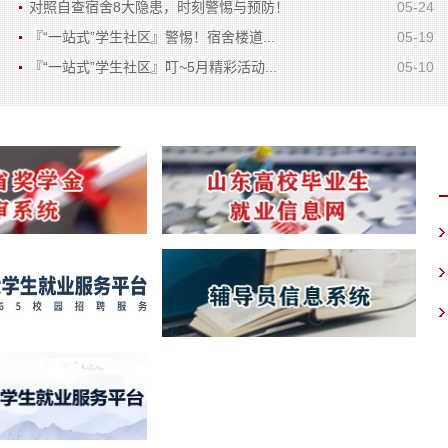
对照自查宿舍8大隐患，时刻警惕与预防！
05-24
『“一站式”学生社区』警惕！宿舍楼道...
05-19
『“一站式”学生社区』叮~5月精彩活动...
05-10