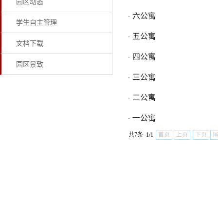
园区动态
六公寓
·
学生自主管理
五公寓
·
文档下载
四公寓
·
园区景致
三公寓
·
二公寓
·
一公寓
·
共7条 1/1
首页
上页
下页