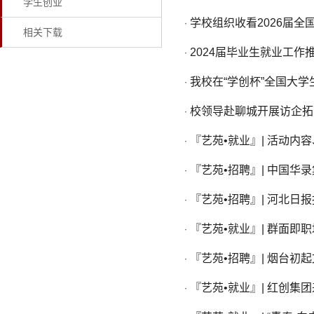
学生创业
学校组织收看2026届
·
相关下载
2024届毕业生就业工作
·
我校在“学创杯”全国大
·
校领导赴聊城开展访企拓
·
『艺苑•就业』| 活动内
·
『艺苑•招聘』| 中国华录
·
『艺苑•招聘』| 河北日
·
『艺苑•就业』| 群面即
·
『艺苑•招聘』| 烟台
·
『艺苑•就业』| 红创
·