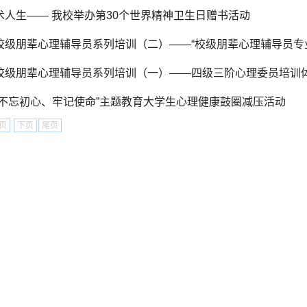
术人生—— 我校举办第30个世界精神卫生日赠书活动
校级朋辈心理辅导员系列培训（二）——“校级朋辈心理辅导员专
校级朋辈心理辅导员系列培训（一）——四级三阶心理委员培训
“不忘初心、牢记使命”主题教育大学生心理健康鼓圈减压活动
页
下页
尾页