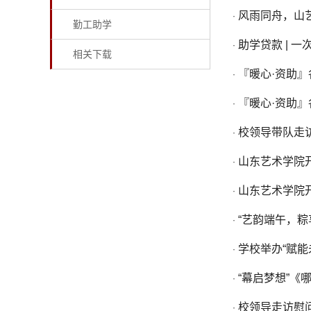
风雨同舟，山
·
勤工助学
助学贷款 | 
·
相关下载
『暖心·资助
·
『暖心·资助
·
校领导带队走
·
山东艺术学院
·
山东艺术学院
·
“艺韵端午，
·
学校举办“赋能
·
“幕启梦想”
·
校领导走访慰
·