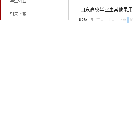
学生创业
山东高校毕业生其他录用
·
相关下载
共2条 1/1
首页
上页
下页