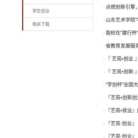
点燃创新引擎
·
学生创业
山东艺术学院“
·
相关下载
我校在“建行杯
·
省教育发展服
·
『 艺苑•创业
·
『 艺苑•创新
·
“学创杯”全
·
『艺苑•创新创
·
『艺苑•就业』
·
『艺苑·创业
·
『艺苑·创业
·