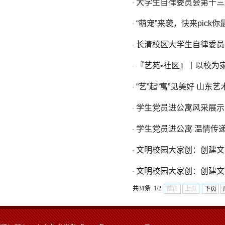
大学生自律委员会第十三
·
“萌宠”来袭，快来pick
·
长清校区大学生自律委员
·
『艺苑•社区』丨以校为
·
“艺”起“寓”见美好 山
·
学生党员进公寓风采展示
·
学生党员进公寓 温情传
·
文明校园大家创：创建文
·
文明校园大家创：创建文
·
共31条 1/2
首页
上页
下页