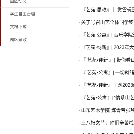
园区动态
『艺苑·思政』｜ 赏雪玩
·
学生自主管理
关于号召山艺全体同学积
·
文档下载
『艺苑·公寓』| 音乐学
·
园区景致
『艺苑·纳新』| 2023
·
『 艺苑•迎新 』| 带你
·
『 艺苑•公寓』| 一切
·
『 艺苑•迎新』｜@20
·
『艺苑•公寓』| “情系
·
山东艺术学院“炼青春强
·
三八妇女节，你们辛苦啦
·