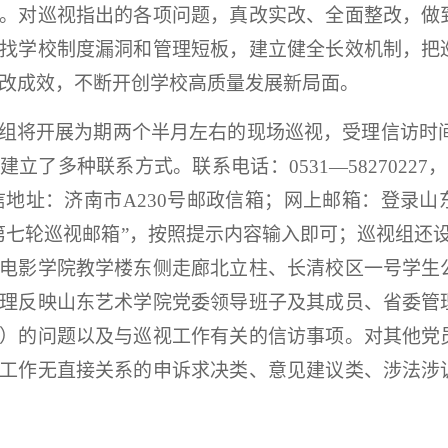
。对巡视指出的各项问题，真改实改、全面整改，做
找学校制度漏洞和管理短板，建立健全长效机制，把
改成效，不断开创学校高质量发展新局面。
组将开展为期两个半月左右的现场巡视，受理信访时间截
立了多种联系方式。联系电话：0531—58270227，19
；寄信地址：济南市A230号邮政信箱；网上邮箱：登录
第七轮巡视邮箱”，按照提示内容输入即可；巡视组还
电影学院教学楼东侧走廊北立柱、长清校区一号学生
理反映山东艺术学院党委领导班子及其成员、省委管
）的问题以及与巡视工作有关的信访事项。对其他党
工作无直接关系的申诉求决类、意见建议类、涉法涉